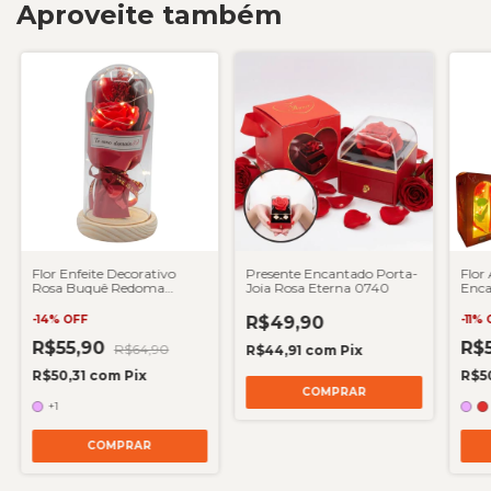
Aproveite também
Flor Enfeite Decorativo
Presente Encantado Porta-
Flor 
Rosa Buquê Redoma
Joia Rosa Eterna 0740
Enc
Cúpula LED Presente
-
14
%
OFF
R$49,90
-
11
%
R$55,90
R$
R$64,90
R$44,91
com
Pix
R$50,31
com
Pix
R$5
+1
COMPRAR