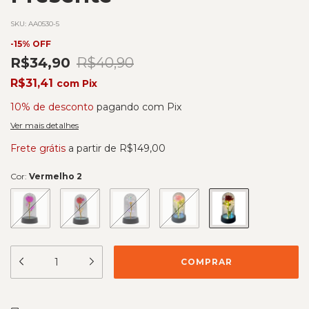
SKU:
AA0530-5
-
15
%
OFF
R$34,90
R$40,90
R$31,41
com
Pix
10% de desconto
pagando com Pix
Ver mais detalhes
Frete grátis
a partir de
R$149,00
Cor:
Vermelho 2
ALTERAR CEP
Entregas para o CEP: