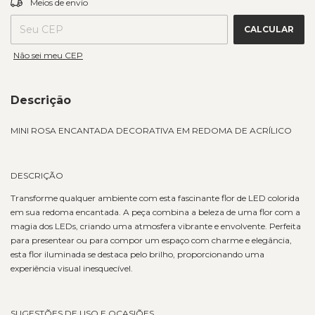
Meios de envio
CALCULAR
Não sei meu CEP
Descrição
MINI ROSA ENCANTADA DECORATIVA EM REDOMA DE ACRÍLICO
DESCRIÇÃO
Transforme qualquer ambiente com esta fascinante flor de LED colorida
em sua redoma encantada. A peça combina a beleza de uma flor com a
magia dos LEDs, criando uma atmosfera vibrante e envolvente. Perfeita
para presentear ou para compor um espaço com charme e elegância,
esta flor iluminada se destaca pelo brilho, proporcionando uma
experiência visual inesquecível.
SUGESTÕES DE USO E OCASIÕES