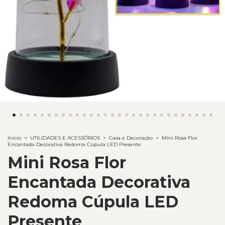
Início
>
UTILIDADES E ACESSÓRIOS
>
Casa e Decoração
>
Mini Rosa Flor
Encantada Decorativa Redoma Cúpula LED Presente
Mini Rosa Flor
Encantada Decorativa
Redoma Cúpula LED
Presente