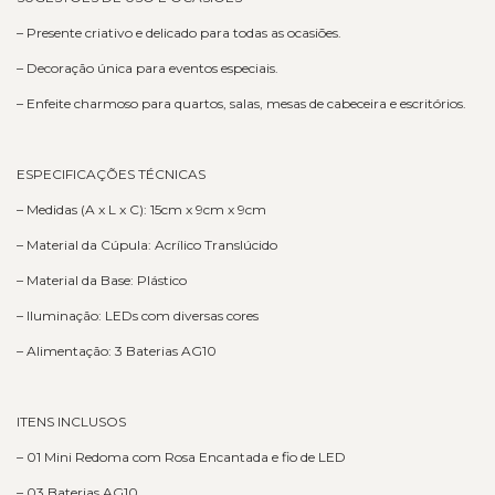
– Presente criativo e delicado para todas as ocasiões.
– Decoração única para eventos especiais.
– Enfeite charmoso para quartos, salas, mesas de cabeceira e escritórios.
ESPECIFICAÇÕES TÉCNICAS
– Medidas (A x L x C): 15cm x 9cm x 9cm
– Material da Cúpula: Acrílico Translúcido
– Material da Base: Plástico
– Iluminação: LEDs com diversas cores
– Alimentação: 3 Baterias AG10
ITENS INCLUSOS
– 01 Mini Redoma com Rosa Encantada e fio de LED
– 03 Baterias AG10