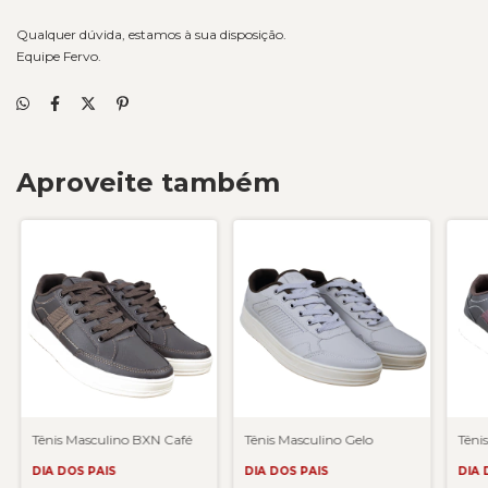
Qualquer dúvida, estamos à sua disposição.
Equipe Fervo.
Aproveite também
Tênis Masculino BXN Café
Tênis Masculino Gelo
Têni
DIA DOS PAIS
DIA DOS PAIS
DIA 