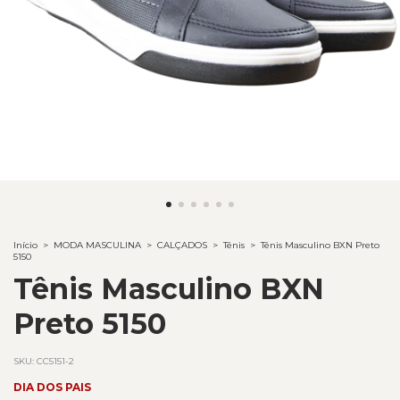
Início
>
MODA MASCULINA
>
CALÇADOS
>
Tênis
>
Tênis Masculino BXN Preto
5150
Tênis Masculino BXN
Preto 5150
SKU:
CC5151-2
DIA DOS PAIS