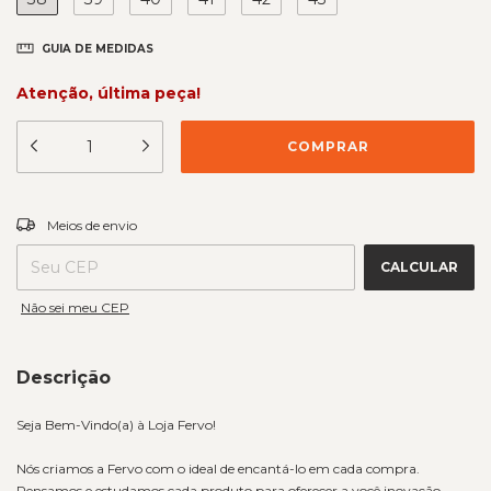
GUIA DE MEDIDAS
Atenção, última peça!
ALTERAR CEP
Entregas para o CEP:
Meios de envio
CALCULAR
Não sei meu CEP
Descrição
Seja Bem-Vindo(a) à Loja Fervo!
Nós criamos a Fervo com o ideal de encantá-lo em cada compra.
Pensamos e estudamos cada produto para oferecer a você inovação,